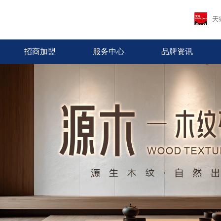
天
招商加盟
服务中心
品牌资讯
首页
关于欧罗兰
产品中心
招商加盟
服务中心
品牌资讯
营销网络
工程案例
品牌简介
最新推荐
加盟优势
免费预约量房
品牌资讯
全国网络
全国工程
董事长致辞
全系列产品
十大政策
优+服务
行业资讯
专卖店风采
Brand introduction
Latest Recommended
Join advantage
Free booking capacity room
News
National Network
Real estate projects
Message from the Chairman
All products
Join policy
Excellent + service
Industry News
Store style
品牌荣誉
加盟申请
人才招聘
发展历程
Brand Honors
Join application
Recruitment
Development path