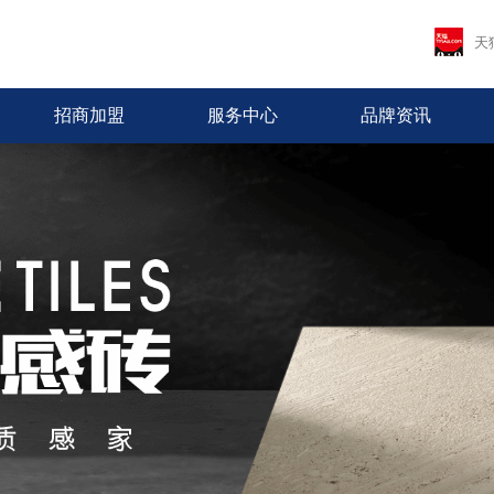
天
招商加盟
服务中心
品牌资讯
首页
关于欧罗兰
产品中心
招商加盟
服务中心
品牌资讯
营销网络
工程案例
品牌简介
最新推荐
加盟优势
免费预约量房
品牌资讯
全国网络
全国工程
董事长致辞
全系列产品
十大政策
优+服务
行业资讯
专卖店风采
Brand introduction
Latest Recommended
Join advantage
Free booking capacity room
News
National Network
Real estate projects
Message from the Chairman
All products
Join policy
Excellent + service
Industry News
Store style
品牌荣誉
加盟申请
人才招聘
发展历程
Brand Honors
Join application
Recruitment
Development path