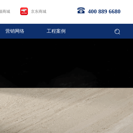
400 889 6680
猫商城
京东商城
营销网络
工程案例
企业文化
畅销产品
合作流程
经销商专区
Brand Culture
Bestsellers
Steps to join
Dealer area
联系我们
Contact us