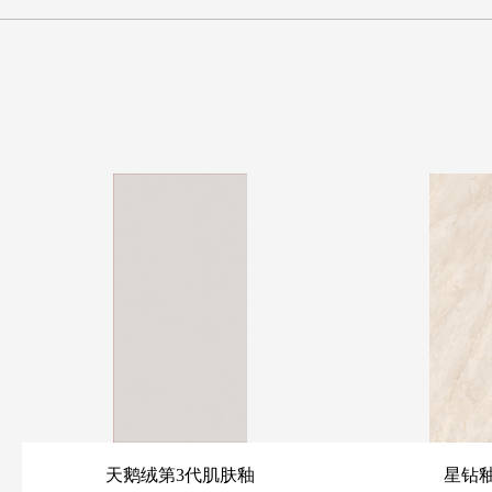
天鹅绒第3代肌肤釉
星钻