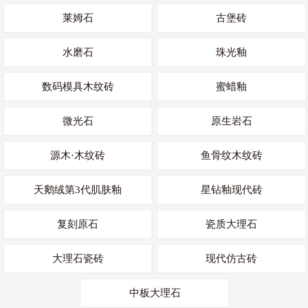
莱姆石
古堡砖
水磨石
珠光釉
数码模具木纹砖
蜜蜡釉
微光石
原生岩石
源木·木纹砖
鱼骨纹木纹砖
天鹅绒第3代肌肤釉
星钻釉现代砖
复刻原石
瓷质大理石
大理石瓷砖
现代仿古砖
中板大理石