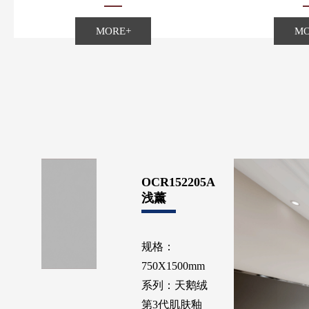
MORE+
MO
OCR152205A
浅薰
规格：
750X1500mm
系列：天鹅绒
第3代肌肤釉