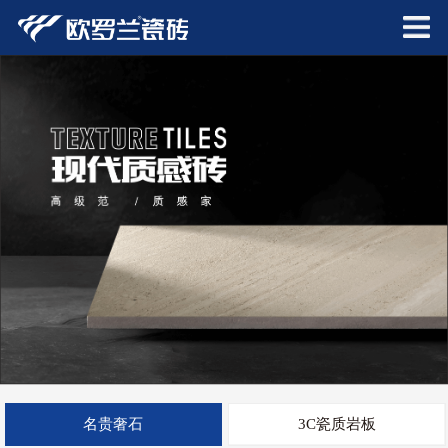
名贵奢石
3C瓷质岩板